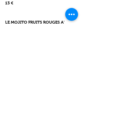
13 €
LE MOJITO FRUITS ROUGES A'
MANGER
Glace Vanille, Sorbet Mojito, Fraises
et Fruits Rouges Frais Marinés au
Rhum Agricole, Coulis Fraise de
Carros, Crème Chantilly
13 €
PLAT DU JOUR - 18€
Le Midi Uniquement