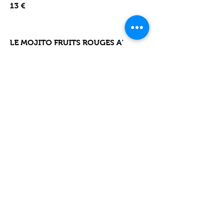
13 €
LE MOJITO FRUITS ROUGES A'
MANGER
Glace Vanille, Sorbet Mojito, Fraises
et Fruits Rouges Frais Marinés au
Rhum Agricole, Coulis Fraise de
Carros, Crème Chantilly
13 €
PLAT DU JOUR - 18€
Le Midi Uniquement