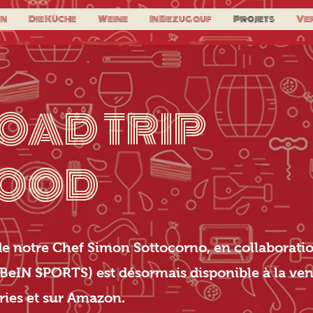
en
Die Küche
Weine
In Bezug auf
Projets
Ve
OAD TRIP
OOD
de notre Chef Simon Sottocorno, en collaboratio
BeIN SPORTS) est désormais disponible à la vent
iries et sur Amazon.