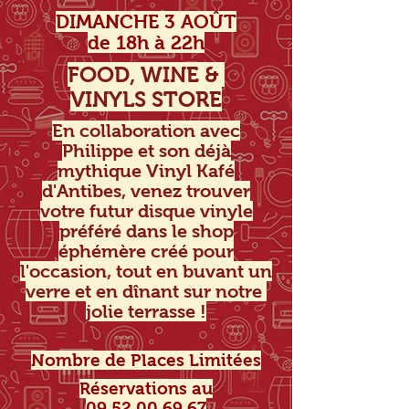
DIMANCHE 3 AOÛT
de 18h à 22h
FOOD, WINE &
VINYLS STORE
En collaboration avec
Philippe et son déjà
mythique Vinyl Kafé
d'Antibes, venez trouver
votre futur disque vinyle
préféré dans le shop
éphémère créé pour
l'occasion, tout en buvant un
verre et en dînant sur notre
jolie terrasse !
Nombre de Places Limitées
Réservations au
09.52.00.69.67