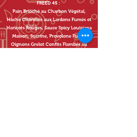
FREED 45 :
Pain Brioché au Charbon Végétal,
Haché Charolais aux Lardons Fumés et
Haricots Rouges, Sauce Spicy Louisiana
Maison, Sucrine, Provolone Fumé,
Oignons Grelot Confits Flambés au
Jack Daniel's Fire, Poivrons Grillés,
Pastrami Fumé, Siphon de Crème à la
Mimolette Vieille, Piment et Jack
Daniel's Fire