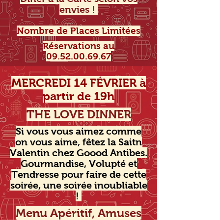
envies !
Nombre de Places Limitées
Réservations au
09.52.00.69.67
MERCREDI 14 FÉVRIER à
partir de 19h
THE LOVE DINNER
Si vous vous aimez comme
on vous aime, fêtez la Saitn
Valentin chez Goood Antibes.
Gourmandise, Volupté et
Tendresse pour faire de cette
soirée, une soirée inoubliable
!
Menu Apéritif, Amuses