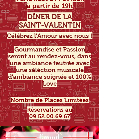
à partir de 19h
DÎNER DE LA
SAINT-VALENTIN
Célébrez l'Amour avec nous !
Gourmandise et Passion
seront au rendez-vous, dans
une ambiance feutrée avec
une séléction musicale
d'ambiance soignée et 100%
Love
Nombre de Places Limitées
Réservations au
09.52.00.69.67