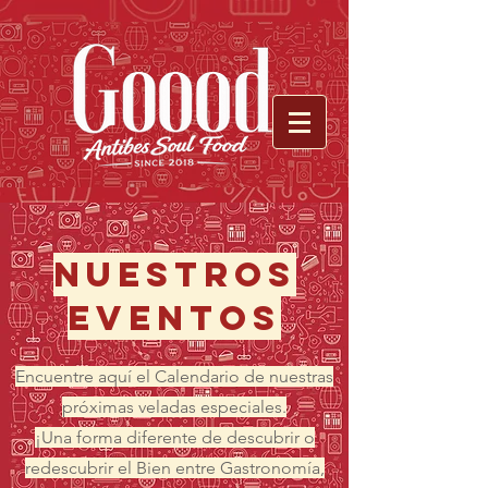
NUESTROS
EVENTOS
Encuentre aquí el Calendario de nuestras
próximas veladas especiales.
¡Una forma diferente de descubrir o
redescubrir el Bien entre Gastronomía,