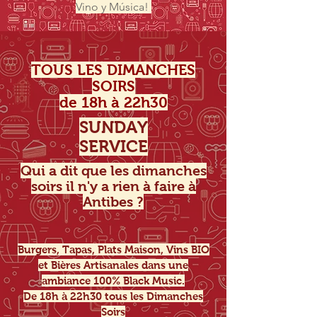
Vino y Música!
TOUS LES DIMANCHES
SOIRS
de 18h à 22h30
SUNDAY
SERVICE
Qui a dit que les dimanches
soirs il n'y a rien à faire à
Antibes ?
Burgers, Tapas, Plats Maison, Vins BIO
et Bières Artisanales dans une
ambiance 100% Black Music.
De 18h à 22h30 tous les Dimanches
Soirs