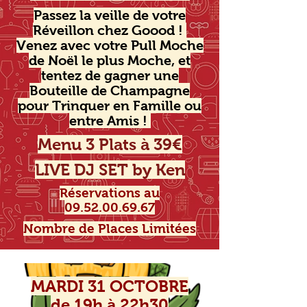
Passez la veille de votre
Réveillon chez Goood !
Venez avec votre Pull Moche
de Noël le plus Moche, et
tentez de gagner une
Bouteille de Champagne
pour Trinquer en Famille ou
entre Amis !
Menu 3 Plats à 39€
LIVE DJ SET by Ken
Réservations au
09.52.00.69.67
Nombre de Places Limitées
MARDI 31 OCTOBRE
de 19h à 22h30