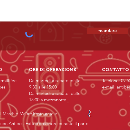
mandare
O
ORE DI OPERAZIONE
CONTATTO
rmillière
Da martedì a sabato: dalle
Telefono: 09.5
bes
9:30 alle 15:00
e-mail:
antibe
Da martedì a sabato: dalle
18:00 a mezzanotte
l Marchio Maître Restaurateur
uon Antibes. Fatto con amore durante il parto