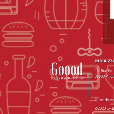
INDIRIZZ
45, Rue Fou
06600 Anti
Custode de
©2020 by B