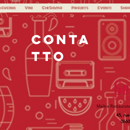
a cucina
Vini
Chi Siamo
Projets
Eventi
Sho
CONTA
TTO
Maître Restaurate
45, rue
0660