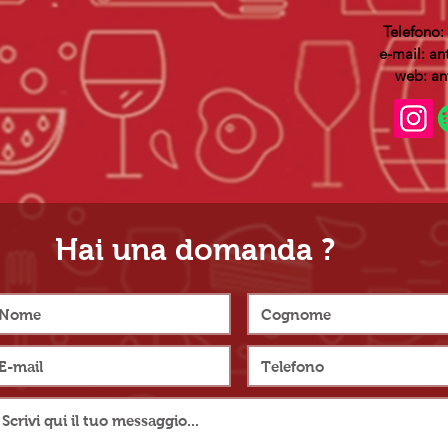
Telefono:
e-mail:
an
web: an
Hai una domanda ?