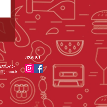
SEGUICI
2.00.69.67
s@goood.fr