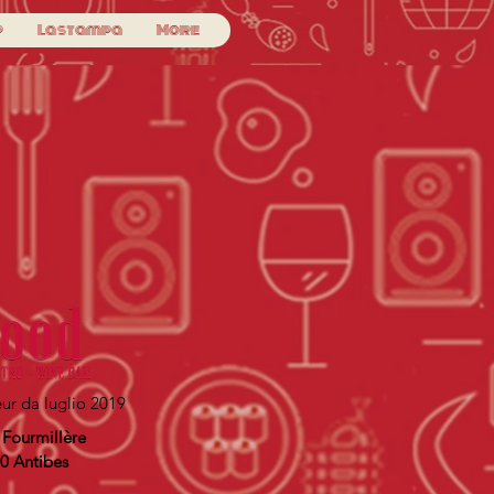
p
La stampa
More
ur da luglio 2019
 Fourmillère
0 Antibes