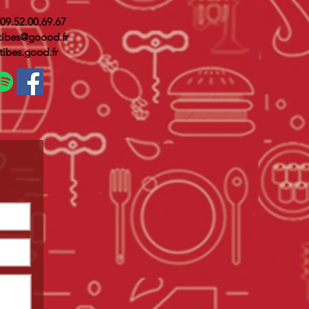
 09.52.00.69.67
tibes@goood.fr
tibes.good.fr