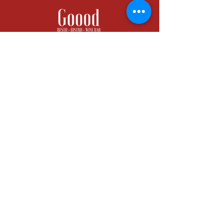
INDIRIZZO
45, Rue Fourmillière
06600 Antibes
ORE DI OPERAZIONE
Da martedì a sabato: dalle 9:30 alle 15:00
Da martedì a sabato: dalle 18:00 a
mezzanotte
Custode del Marchio Maître
Restaurateur
CONTATTO
Telefono:
09.52.00.69.67