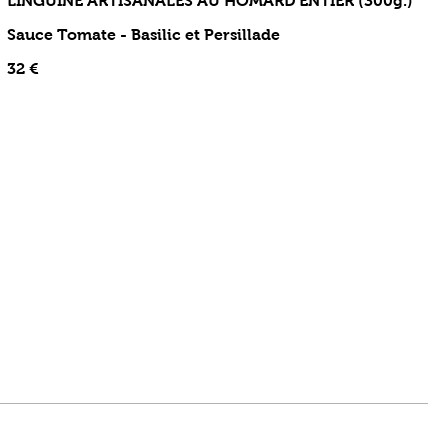
LINGUINE ARTISANALES AU HOMARD ENTIER (300g.)
Sauce Tomate - Basilic et Persillade
32 €