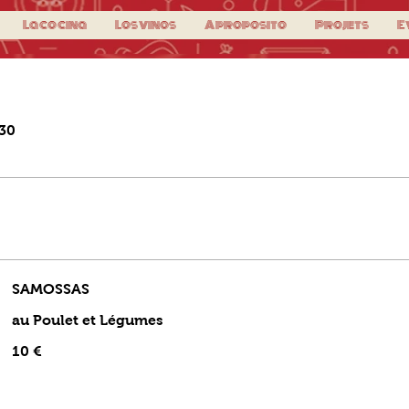
La cocina
Los vinos
A proposito
Projets
E
30
SAMOSSAS
au Poulet et Légumes
10 €