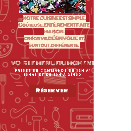
NOTRE CUISINE EST SIMPLE,
Goûteuse, ENTIèREMENT FAITE
MAISON.
créative, DÉSINVOLTE et,
surtout, différente.
VOIR LE MENU DU MOMENT
PRISES DE COMMANDE DE 12H A'
13H45 ET DE 19H À 21h30
Réserver