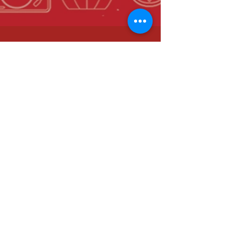
ADRESSE
45, Rue Fourmillière
06600 Antibes
HORAIRES D'OUVERTURE
Mar au Sam : de 9h30 à 15h
Mar au Sam : de 18h à 00h
Établissement dépositaire du
Label Maître Restaurateur