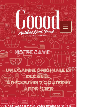
NOTRE CAVE
UNE GAMME ORIGINALE ET
DÉCALÉE,
À DÉCOUVRIR, GOÛTER et
APPRÉCIER
Chez Goood nous vous proposons, en