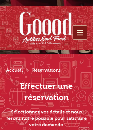
Accueil
Réservations
Effectuer une
réservation
Sélectionnez vos détails et nous
ferons notre possible pour satisfaire
votre demande.