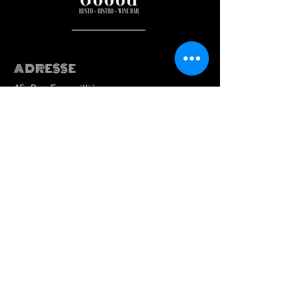
ADRESSE
45, Rue Fourmillière
06600 Antibes
HORAIRES D'OUVERTURE
Mar au Sam : de 9h30 à 15h
Mar au Sam : de 18h à 00h
Établissement dépositaire du
Label Maître Restaurateur
CONTACT
Tél :
09.52.00.69.67
email :
antibes@goood.fr
SUIVEZ-NOUS